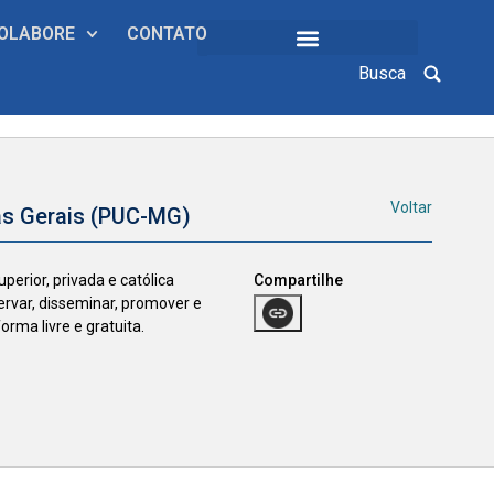
OLABORE
CONTATO
Busca
COLEÇÕES INSTITUCIONAIS
Voltar
nas Gerais (PUC-MG)
perior, privada e católica
Compartilhe
ervar, disseminar, promover e
orma livre e gratuita.