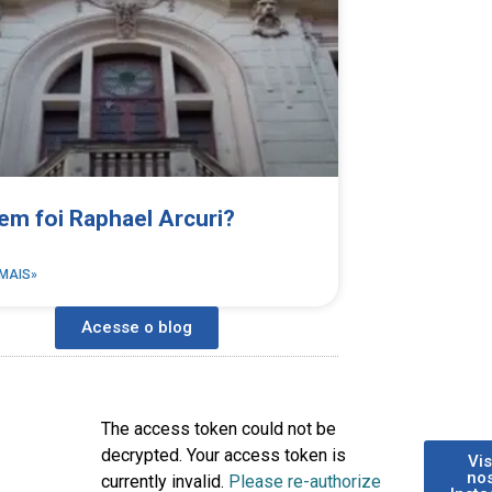
em foi Raphael Arcuri?
 MAIS»
Acesse o blog
The access token could not be
decrypted. Your access token is
Vis
no
currently invalid.
Please re-authorize