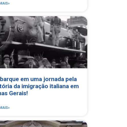
 MAIS»
barque em uma jornada pela
tória da imigração italiana em
as Gerais!
 MAIS»