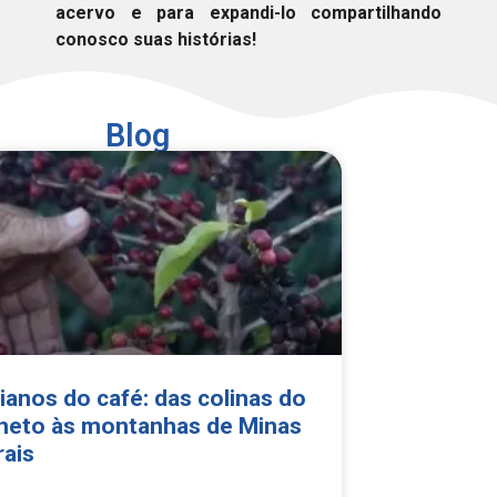
acervo e para expandi-lo compartilhando
conosco suas histórias!
Blog
lianos do café: das colinas do
neto às montanhas de Minas
rais