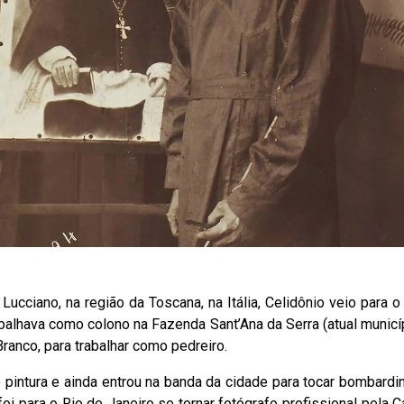
ucciano, na região da Toscana, na Itália, Celidônio veio para 
abalhava como colono na Fazenda Sant’Ana da Serra (atual municí
ranco, para trabalhar como pedreiro.
 pintura e ainda entrou na banda da cidade para tocar bombardi
 foi para o Rio de Janeiro se tornar fotógrafo profissional pela