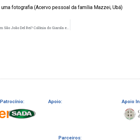
 uma fotografia (Acervo pessoal da família Mazzei, Ubá)
Como foi criada a primeira colônia de imigrantes italianos em São João Del Rei? Colônia do Giarola em São João del-Rei
Patrocínio:
Apoio:
Apoio In
Parceiros: