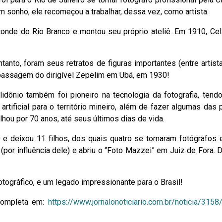
 sonho, ele recomeçou a trabalhar, dessa vez, como artista.
onde do Rio Branco e montou seu próprio ateliê. Em 1910, Cel
anto, foram seus retratos de figuras importantes (entre artist
passagem do dirigível Zepelim em Ubá, em 1930!
elidônio também foi pioneiro na tecnologia da fotografia, tend
rtificial para o território mineiro, além de fazer algumas das 
alhou por 70 anos, até seus últimos dias de vida.
e deixou 11 filhos, dos quais quatro se tornaram fotógrafos 
(por influência dele) e abriu o “Foto Mazzei” em Juiz de Fora
otográfico, e um legado impressionante para o Brasil!
 completa em:
https://www.jornalonoticiario.com.br/noticia/315