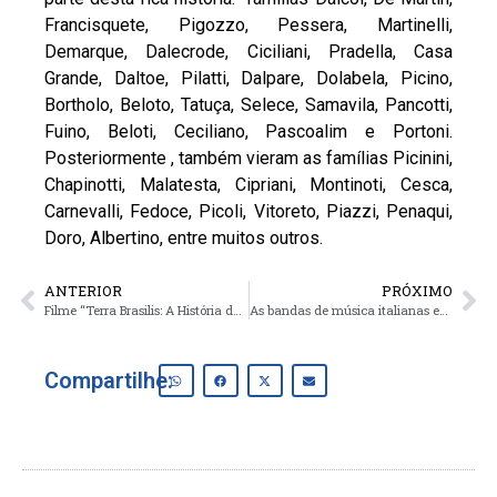
Francisquete, Pigozzo, Pessera, Martinelli,
Demarque, Dalecrode, Ciciliani, Pradella, Casa
Grande, Daltoe, Pilatti, Dalpare, Dolabela, Picino,
Bortholo, Beloto, Tatuça, Selece, Samavila, Pancotti,
Fuino, Beloti, Ceciliano, Pascoalim e Portoni.
Posteriormente , também vieram as famílias Picinini,
Chapinotti, Malatesta, Cipriani, Montinoti, Cesca,
Carnevalli, Fedoce, Picoli, Vitoreto, Piazzi, Penaqui,
Doro, Albertino, entre muitos outros.
ANTERIOR
PRÓXIMO
Filme “Terra Brasilis: A História da Imigração Italiana em Machado – MG”
As bandas de música italianas em Minas Gerais no final do século XIX e início do século XX
Compartilhe: