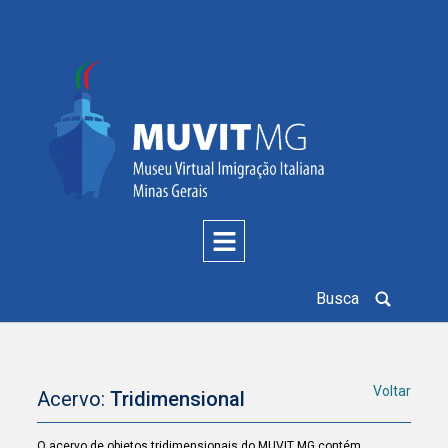
Busca
Voltar
Acervo:
Tridimensional
O acervo de objetos tridimensionais do MUVIT MG contém