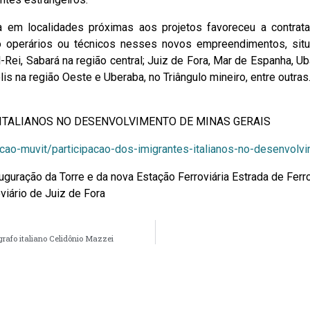
 em localidades próximas aos projetos favoreceu a contrat
o operários ou técnicos nesses novos empreendimentos, sit
Rei, Sabará na região central; Juiz de Fora, Mar de Espanha, Ub
is na região Oeste e Uberaba, no Triângulo mineiro, entre outras
 ITALIANOS NO DESENVOLVIMENTO DE MINAS GERAIS
ecao-muvit/participacao-dos-imigrantes-italianos-no-desenvolv
uguração da Torre e da nova Estação Ferroviária Estrada de Ferro
iário de Juiz de Fora
grafo italiano Celidônio Mazzei