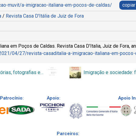
ecao-muvit/a-imigracao-italiana-em-pocos-de-caldas/
copiar
ra
/
Revista Casa D'Itália de Juiz de Fora
aliana em Poços de Caldas. Revista Casa D’Italia, Juiz de Fora, an
r/2021/04/27/revista-casaditalia-a-imigracao-italiana-em-pocos
Entre histórias, fotografias e objetos: imigração italiana e memórias de mulheres
Patrocínio:
Apoio:
Apoio In
Parceiros: