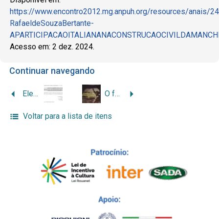
https://www.encontro2012.mg.anpuh.org/resources/anai
RafaeldeSouzaBertante-
APARTICIPACAOITALIANANACONSTRUCAOCIVILDAMANCHE
Acesso em: 2 dez. 2024.
Continuar navegando
Elementos da arquitetura italiana em Juiz de Fora: apontamentos sobre a contribuição da imigração italiana para a construção civil de Juiz de Fora na primeira metade do século XX
O fascismo e os imigrantes italianos no Brasil
Voltar para a lista de itens