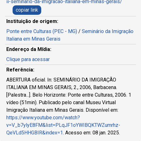
ii-seminario-da-imigracao-italiana-em-minas-gerais/
copiar link
Instituição de origem:
Ponte entre Culturas (PEC - MG)
/
Seminário da Imigração
Italiana em Minas Gerais
Endereço da Mídia:
Clique para acessar
Referência:
ABERTURA oficial. In: SEMINÁRIO DA IMIGRAÇÃO
ITALIANA EM MINAS GERAIS, 2., 2006, Barbacena.
[Palestra...]. Belo Horizonte: Ponte entre Culturas, 2006. 1
vídeo (51min). Publicado pelo canal Museu Virtual
Imigração Italiana em Minas Gerais. Disponível em:
https://www.youtube.com/watch?
v=V_b7ylyE8FM&list=PLqJF1oYWIBQKTWZumrhz-
QeVLd5HHGBIR&index=1
. Acesso em: 08 jan. 2025.