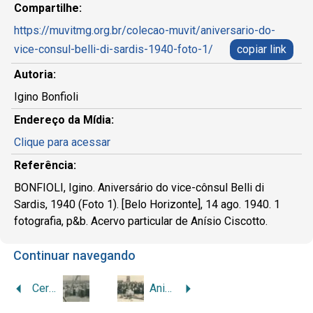
Compartilhe:
https://muvitmg.org.br/colecao-muvit/aniversario-do-
vice-consul-belli-di-sardis-1940-foto-1/
copiar link
Autoria:
Igino Bonfioli
Endereço da Mídia:
Clique para acessar
Referência:
BONFIOLI, Igino. Aniversário do vice-cônsul Belli di
Sardis, 1940 (Foto 1). [Belo Horizonte], 14 ago. 1940. 1
fotografia, p&b. Acervo particular de Anísio Ciscotto.
Continuar navegando
Cerimônia de lançamento da pedra fundamental do Colégio Marconi
Aniversário do vice-cônsul Belli di Sardis, 1940 (Foto 2)