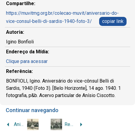
Compartilhe:
https://muvitmg.org.br/colecao-muvit/aniversario-do-
vice-consul-belli-di-sardis-1940-foto-3/
copiar link
Autoria:
Igino Bonfioli
Endereço da Mídia:
Clique para acessar
Referência:
BONFIOLI, Igino. Aniversário do vice-cônsul Belli di
Sardis, 1940 (Foto 3). [Belo Horizonte], 14 ago. 1940. 1
fotografia, p&b. Acervo particular de Anísio Ciscotto.
Continuar navegando
Aniversário do vice-cônsul Belli di Sardis, 1940 (Foto 2)
Reunião na Casa d’Italia