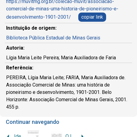
https://muvitmg.org.br/colecao-muvit/associacao-
comercial-de-minas-uma-historia-de-pioneirismo-e-
desenvolvimento-1901-2001/
copiar link
Instituição de origem:
Biblioteca Pública Estadual de Minas Gerais
Autoria:
Lígia Maria Leite Pereira; Maria Auxiliadora de Faria
Referência:
PEREIRA, Lígia Maria Leite; FARIA, Maria Auxiliadora de.
Associação Comercial de Minas: uma história de
pioneirismo e desenvolvimento, 1901-2001. Belo
Horizonte: Associação Comercial de Minas Gerais, 2001.
455 p.
Continuar navegando
Identidade e bilinguismo em contexto de núcleo familiar de imigrantes italianos
O Instituto do Patrimônio Histórico e Artístico Nacional e o patrimônio cultural dos imigrantes: o reconhecimento de novos sujeitos