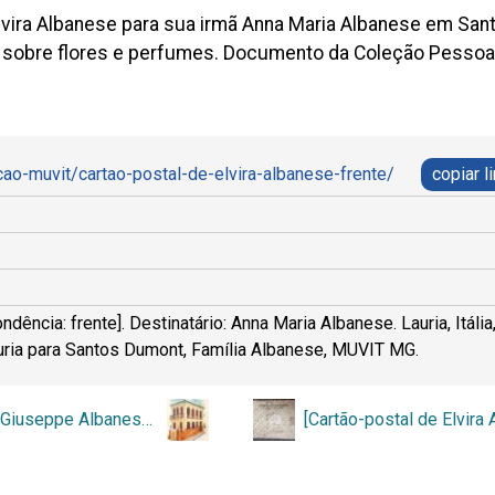
or Elvira Albanese para sua irmã Anna Maria Albanese em 
obre flores e perfumes. Documento da Coleção Pessoal F
cao-muvit/cartao-postal-de-elvira-albanese-frente/
copiar l
dência: frente]. Destinatário: Anna Maria Albanese. Lauria, Itál
auria para Santos Dumont, Família Albanese, MUVIT MG.
[Casa de Giuseppe Albanese e família]