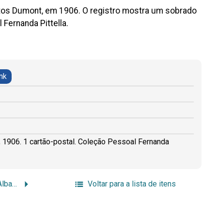
Santos Dumont, em 1906. O registro mostra um sobrado
ernanda Pittella.
ink
ia, 1906. 1 cartão-postal. Coleção Pessoal Fernanda
[Cartão-postal de Elvira Albanese: verso]
Voltar para a lista de itens