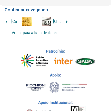
Continuar navegando
[Candido Landri em Corpo di Cava]
[Chácara de Candido Landri e família]
Voltar para a lista de itens