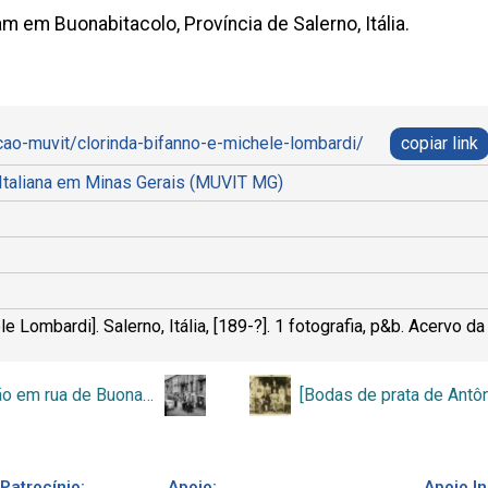
m em Buonabitacolo, Província de Salerno, Itália.
ecao-muvit/clorinda-bifanno-e-michele-lombardi/
copiar link
 Italiana em Minas Gerais (MUVIT MG)
Lombardi]. Salerno, Itália, [189-?]. 1 fotografia, p&b. Acervo da
[Procissão em rua de Buonabitacolo]
Patrocínio:
Apoio:
Apoio In