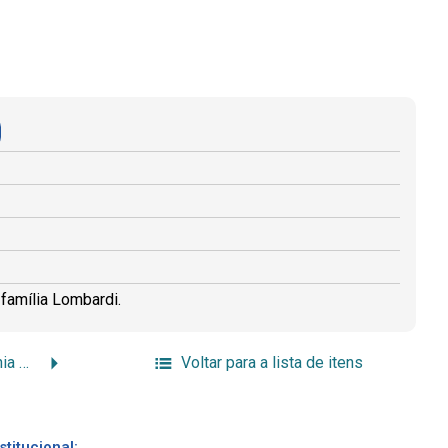
 família Lombardi.
[Bodas de prata de Antônia Landri Romanelli e José da Silva Romanelli]
Voltar para a lista de itens
stitucional: