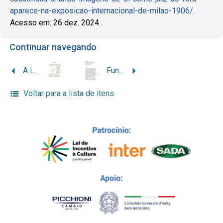
aparece-na-exposicao-internacional-de-milao-1906/
.
Acesso em: 26 dez. 2024.
Continuar navegando
A imigração para Minas Gerais no período de 1981/1991, com especial enfoque na migração de retorno
Fundição e serralheria artística do imigrante italiano nas primeiras décadas de Belo Horizonte
Voltar para a lista de itens