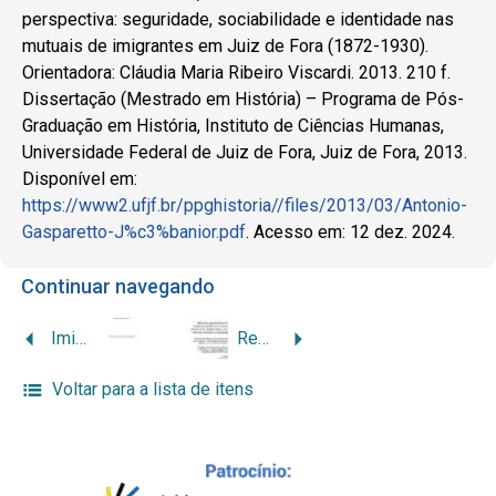
perspectiva: seguridade, sociabilidade e identidade nas
mutuais de imigrantes em Juiz de Fora (1872-1930).
Orientadora: Cláudia Maria Ribeiro Viscardi. 2013. 210 f.
Dissertação (Mestrado em História) – Programa de Pós-
Graduação em História, Instituto de Ciências Humanas,
Universidade Federal de Juiz de Fora, Juiz de Fora, 2013.
Disponível em:
https://www2.ufjf.br/ppghistoria//files/2013/03/Antonio-
Gasparetto-J%c3%banior.pdf
. Acesso em: 12 dez. 2024.
Continuar navegando
Imigração italiana em Juiz de Fora: manutenção e perda linguística em perspectiva de representação
Reflexões a respeito do ensino-aprendizagem de LE em uma turma da terceira idade: memória e migração na literatura afro-italiana e brasileira
Voltar para a lista de itens