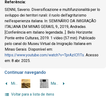
Referência:
SENNI, Saverio. Diversificazione e multifunzionalità per lo
sviluppo dei territori rurali: il ruolo dell’agriturismo
nell’esperienza italiana. In: SEMINÁRIO DA IMIGRAÇÃO
ITALIANA EM MINAS GERAIS, 9., 2019, Andradas.
[Conferência em italiano legendada...]. Belo Horizonte:
Ponte entre Culturas, 2019. 1 vídeo (57 min). Publicado
pelo canal do Museu Virtual da Imigração Italiana em
Minas Gerais. Disponível em:
https://www.youtube.com/watch?v=TprAzICfITs
. Acesso
em: 8 abr. 2025.
Continuar navegando
Minicurso revela a história da imigração italiana: matéria da TV Andradas
Mario Lombardi eleito Prefeito
Voltar para a lista de itens