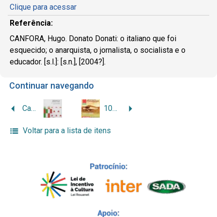
Clique para acessar
Referência:
CANFORA, Hugo. Donato Donati: o italiano que foi
esquecido; o anarquista, o jornalista, o socialista e o
educador. [s.l.]: [s.n.], [2004?].
Continuar navegando
Camponeses de engenho e arte: história e geografia dos imigrantes italianos em Minas Gerais
100 anos Colônia da Constança 1910-2010: 130 anos da imigração italiana em Leopoldina
Voltar para a lista de itens