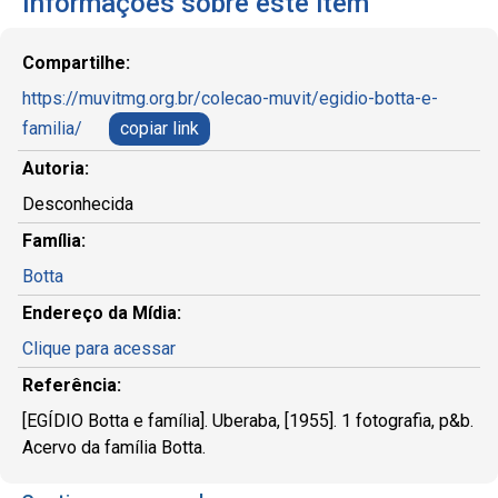
Informações sobre este item
Compartilhe:
https://muvitmg.org.br/colecao-muvit/egidio-botta-e-
familia/
copiar link
Autoria:
Desconhecida
Família:
Botta
Endereço da Mídia:
Clique para acessar
Referência:
[EGÍDIO Botta e família]. Uberaba, [1955]. 1 fotografia, p&b.
Acervo da família Botta.