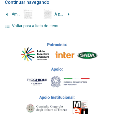
Continuar navegando
Américo René Giannetti: plano-programa de administração para Belo Horizonte (1951-1954)
A produção de conhecimentos sobre a imigração italiana na Zona da Mata Mineira, microrregião de Juiz de Fora, a partir dos dados da Hospedaria Horto Barbosa e outras fontes
Voltar para a lista de itens