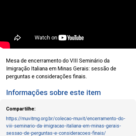
Mesa de encerramento do VIII Seminário da
Imigração Italiana em Minas Gerais: sessão de
perguntas e considerações finais.
Informações sobre este item
Compartilhe:
https://muvitmg.org.br/colecao-muvit/encerramento-do-
viii-seminario-da-imigracao-italiana-em-minas-gerais-
sessao-de-perguntas-e-consideracoes-finais/