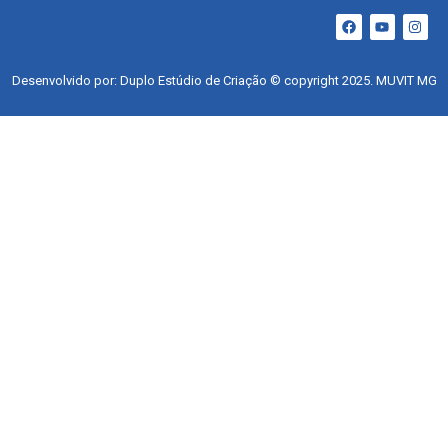
Desenvolvido por: Duplo Estúdio de Criação © copyright 2025. MUVIT MG