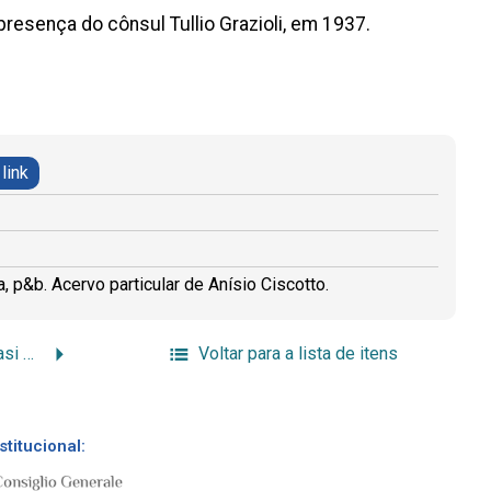
resença do cônsul Tullio Grazioli, em 1937.
 link
, p&b. Acervo particular de Anísio Ciscotto.
Cônsul Giovanni Maria Nasi e vice-cônsul Belli di Sardis
Voltar para a lista de itens
stitucional: