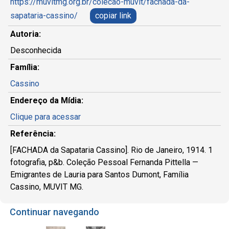
https://muvitmg.org.br/colecao-muvit/fachada-da-
sapataria-cassino/
copiar link
Autoria:
Desconhecida
Família:
Cassino
Endereço da Mídia:
Clique para acessar
Referência:
[FACHADA da Sapataria Cassino]. Rio de Janeiro, 1914. 1
fotografia, p&b. Coleção Pessoal Fernanda Pittella —
Emigrantes de Lauria para Santos Dumont, Família
Cassino, MUVIT MG.
Continuar navegando