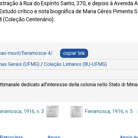
ração à Rua do Espírito Santo, 370, e depois à Avenida A
Estudo crítico e nota biográfica de Maria Céres Pimenta S
8 (Coleção Centenário).
ecao-muvit/fieramosca-4/
copiar link
inas Gerais (UFMG)
/
Coleção Linhares (BU-UFMG)
manale dedicato all'interesse della colonia nello Stato di Minas.
ieramosca, 1916, n. 3
Fieramosca, 1916, n. 5
Patrocínio:
Apoio:
Apoio In