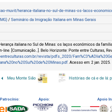
ecao-muvit/heranca-italiana-no-sul-de-minas-os-lacos-economic
- MG)
/
Seminário da Imigração Italiana em Minas Gerais
Herança italiana no Sul de Minas: os laços econômicos da fam
line. [Comunicação...]. Belo Horizonte: Ponte entre Culturas, Re
teentreculturas.com.br/revista/pdfs_2020/Fam%C3%ADlia%20G
iana%20no%20Sul%20de%20Minas.pdf
. Acesso em: 2 jan. 2025.
Meu Monte Sião
Patrocínio:
Apoio:
Apoio In