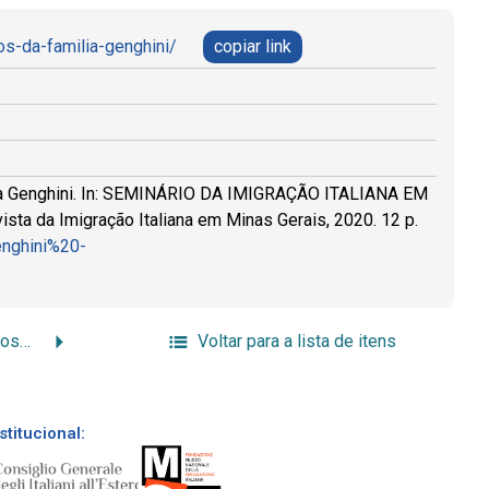
os-da-familia-genghini/
copiar link
ília Genghini. In: SEMINÁRIO DA IMIGRAÇÃO ITALIANA EM
vista da Imigração Italiana em Minas Gerais, 2020. 12 p.
enghini%20-
Histórias de cá e de lá: possíveis relações entre os causos do sul de Minas Gerais e a literatura oral italiana
Voltar para a lista de itens
stitucional: