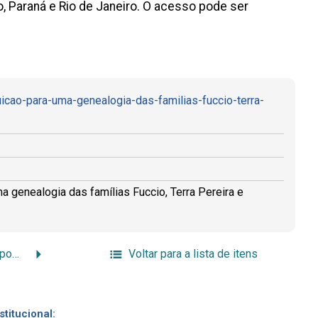
 Paraná e Rio de Janeiro. O acesso pode ser
uicao-para-uma-genealogia-das-familias-fuccio-terra-
a genealogia das famílias Fuccio, Terra Pereira e
A arte de cultivar os campos e a arte de tecer os fios no sul de Minas Gerais
Voltar para a lista de itens
stitucional: