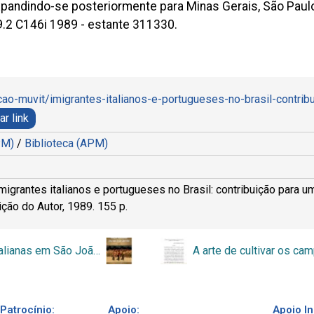
andindo-se posteriormente para Minas Gerais, São Paulo,
29.2 C146i 1989 - estante 311330.
cao-muvit/imigrantes-italianos-e-portugueses-no-brasil-contrib
ar link
APM)
/
Biblioteca (APM)
igrantes italianos e portugueses no Brasil: contribuição para um
ição do Autor, 1989. 155 p.
Raizes italianas em São João del-Rei
Patrocínio:
Apoio:
Apoio In