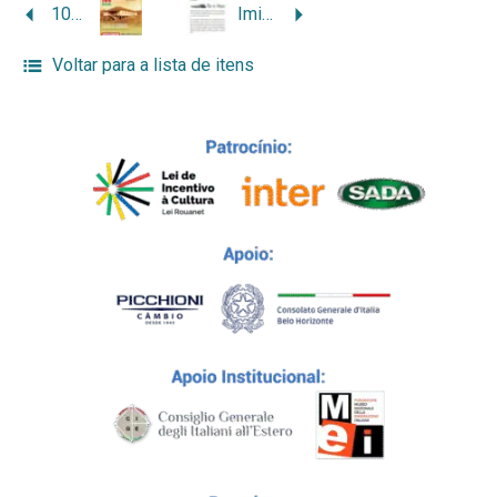
100 anos Colônia da Constança 1910-2010: 130 anos da imigração italiana em Leopoldina
Imigrantes italianos em Leopoldina: trabalho, religião e lazer
Voltar para a lista de itens