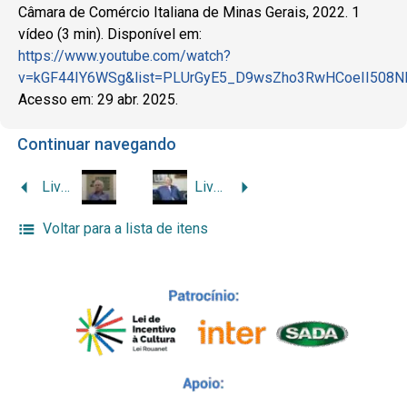
Câmara de Comércio Italiana de Minas Gerais, 2022. 1
vídeo (3 min). Disponível em:
https://www.youtube.com/watch?
v=kGF44IY6WSg&list=PLUrGyE5_D9wsZho3RwHCoeII508
Acesso em: 29 abr. 2025.
Continuar navegando
Livro Imigrantes Italianos: Rubens Menin
Livro Imigrantes Italianos: Ettore (Heitor) Picchioni (por Celso Picchioni)
Voltar para a lista de itens