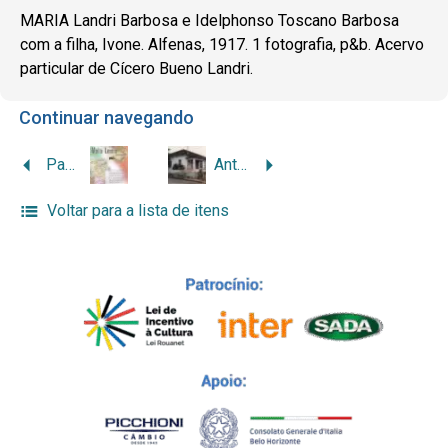
MARIA Landri Barbosa e Idelphonso Toscano Barbosa
com a filha, Ivone. Alfenas, 1917. 1 fotografia, p&b. Acervo
particular de Cícero Bueno Landri.
Continuar navegando
Pane, vino e molto lavoro! Anche amore: a saga da imigração italiana em Itajubá
Antiga residência da família Landri Romanelli
Voltar para a lista de itens