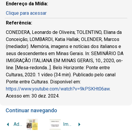
Endereço da Mídia:
Clique para acessar
Referência:
CONEDERA, Leonardo de Oliveira; TOLENTINO, Eliana da
Conceição; LOMBARDI, Katia Hallak; OLENDER, Marcos
(mediador). Memória, imagens e notícias dos italianos e
seus descendentes em Minas Gerais. In: SEMINÁRIO DA
IMIGRAÇÃO ITALIANA EM MINAS GERAIS, 10., 2020, on-
line. [Mesa-redonda...]. Belo Horizonte: Ponte entre
Culturas, 2020. 1 vídeo (34 min). Publicado pelo canal
Ponte entre Culturas. Disponível em:
https://www.youtube.com/watch?v=9kPSKHt06aw
.
Acesso em: 30 dez. 2024.
Continuar navegando
Adelina Corroti e a Flânerie em Minas Gerais
Imagens da colonização italiana da Zona da Mata – Celidonio Mazzei: o olhar sensível de um líder cultural