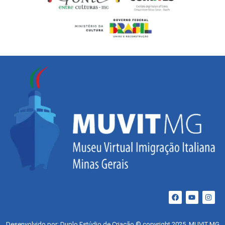
Desenvolvido por: Duplo Estúdio de Criação © copyright 2025. MUVIT MG