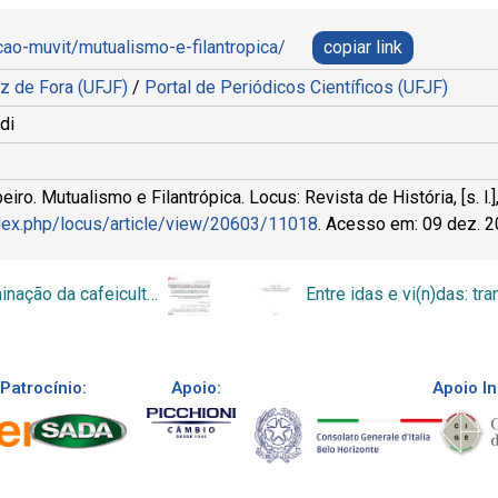
cao-muvit/mutualismo-e-filantropica/
copiar link
iz de Fora (UFJF)
/
Portal de Periódicos Científicos (UFJF)
di
ro. Mutualismo e Filantrópica. Locus: Revista de História, [s. l.],
index.php/locus/article/view/20603/11018
. Acesso em: 09 dez. 2
A disseminação da cafeicultura no Sul de Minas Gerais e no município de Nepomuceno/MG
Patrocínio:
Apoio:
Apoio In