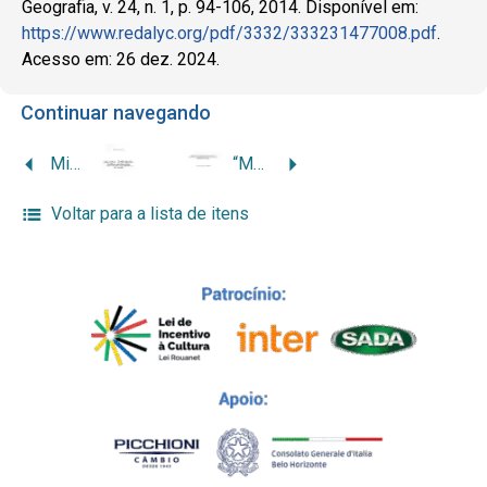
Geografia, v. 24, n. 1, p. 94-106, 2014. Disponível em:
https://www.redalyc.org/pdf/3332/333231477008.pdf
.
Acesso em: 26 dez. 2024.
Continuar navegando
Minas Gerais – O Éden Brasileiro: notas sobre a propaganda imigratória mineira e suas alusões territoriais no findar dos oitocentos
“Ma que sole quente”: a construção da identidade dos descendentes de italianos em Pedra Dourada/MG
Voltar para a lista de itens