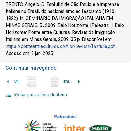
TRENTO, Angelo. O 'Fanfulla' de São Paulo e a imprensa
italiana no Brasil, do nacionalismo ao fascismo (1910-
1922). In: SEMINÁRIO DA IMIGRAÇÃO ITALIANA EM
MINAS GERAIS, 5., 2009, Belo Horizonte. [Palestra...]. Belo
Horizonte: Ponte entre Culturas, Revista da Imigração
Italiana em Minas Gerais, 2009. 35 p. Disponível em:
https://ponteentreculturas.com.br/revista/fanfulla.pdf
.
Acesso em: 3 jan. 2025.
Continuar navegando
Migrações, influências políticas e hibridismos culturais entre Brasil e Itália
Imigrantes e operários de origem italiana em São Paulo e em Minas da Primeira República ao Estado Novo
Voltar para a lista de itens