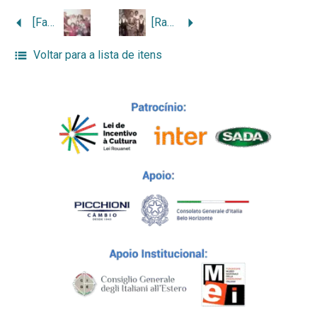
[Família Parolini]
[Rachele Regina Botta e netos]
Voltar para a lista de itens