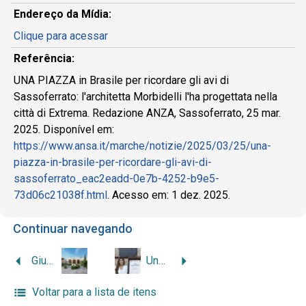
Endereço da Mídia:
Clique para acessar
Referência:
UNA PIAZZA in Brasile per ricordare gli avi di
Sassoferrato: l'architetta Morbidelli l'ha progettata nella
città di Extrema. Redazione ANZA, Sassoferrato, 25 mar.
2025. Disponível em:
https://www.ansa.it/marche/notizie/2025/03/25/una-
piazza-in-brasile-per-ricordare-gli-avi-di-
sassoferrato_eac2eadd-0e7b-4252-b9e5-
73d06c21038f.html
. Acesso em: 1 dez. 2025.
Continuar navegando
Giulia Morbidelli de Camargo: l’architetta che celebra il legame tra Brasile e Italia
Una piazza in Brasile per ricordare gli avi di Sassoferrato
Voltar para a lista de itens