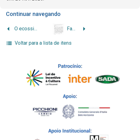
Continuar navegando
O ecossistema linguístico e cultural urbano da imigração italiana no eixo Rio de Janeiro-Juiz de Fora
Fazenda ou Cidade: o destino dos imigrantes italianos na Zona da Mata mineira, Juiz de Fora, no período oitocentista
Voltar para a lista de itens