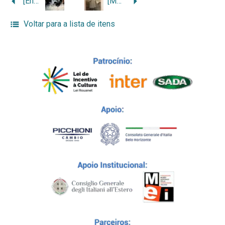
[Ennio Lombardi e a esposa Ida junto à lareira]
[Moça com vestido de renda]
Voltar para a lista de itens