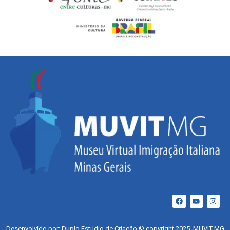
Desenvolvido por: Duplo Estúdio de Criação © copyright 2025. MUVIT MG