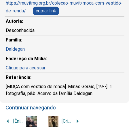
https://muvitmg.org.br/colecao-muvit/moca-com-vestido-
de-renda/
copiar link
Autoria:
Desconhecida
Família:
Daldegan
Endereço da Mídia:
Clique para acessar
Referência:
[MOÇA com vestido de renda]. Minas Gerais, [19--]. 1
fotografia, p&b. Acervo da família Daldegan.
Continuar navegando
[Ênio Ratton Lombardi e o primo Vincenzo Mattina, em Roma]
[Criança descendente de Luigi Dal Degan vestida de caubói]