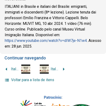
ITALIANI in Brasile e italiani del Brasile: emigranti,
immigrati e discendenti (8ª lezione). Lezione tenuta dai
professori Emílio Franzina e Vittorio Cappelli. Belo
Horizonte: MUVIT MG, 10 abr. 2024. 1 vídeo (76 min).
Curso online. Publicado pelo canal Museu Virtual
Imigração Italiana. Disponível em:
https://www.youtube.com/watch?v=dIW7je-N1w4
. Acesso
em: 28 jun. 2025.
Continuar navegando
Italianos no Brasil e italianos do Brasil: emigrantes, imigrados e italodescendentes (9ª aula)
Italianos no Brasil e italianos do Brasil: emigrantes, imigrados e italodescendentes (8ª aula)
Voltar para a lista de itens