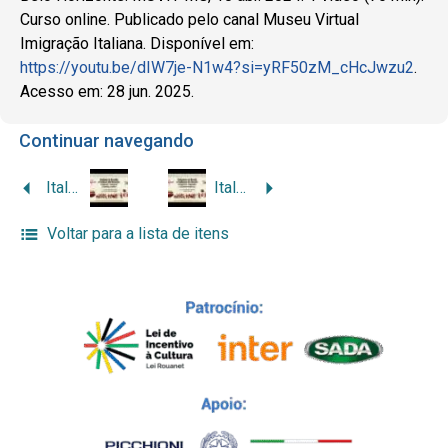
Curso online. Publicado pelo canal Museu Virtual
Imigração Italiana. Disponível em:
https://youtu.be/dIW7je-N1w4?si=yRF50zM_cHcJwzu2
.
Acesso em: 28 jun. 2025.
Continuar navegando
Italiani in Brasile e italiani del Brasile: emigranti, immigrati e discendenti (8ª lezione)
Italianos no Brasil e italianos do Brasil: emigrantes, imigrados e italodescendentes (7ª aula)
Voltar para a lista de itens