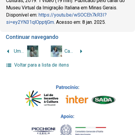
Culturas, 2019. 1 vídeo (19 min). Publicado pelo canal do
Museu Virtual da Imigração Italiana em Minas Gerais.
Disponível em:
https://youtu.be/wSOCEh7kR3I?
si=ey2YN31qlOpptjGm
. Acesso em: 8 jan. 2025.
Continuar navegando
Um pouco da história da uva e do vinho em Andradas
Capital social e o desenvolvimento rural de Andradas (MG)
Voltar para a lista de itens