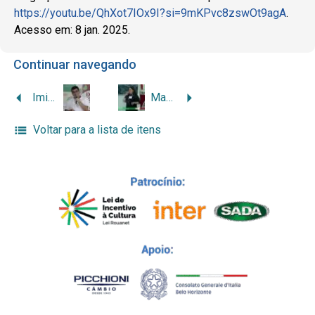
https://youtu.be/QhXot7IOx9I?si=9mKPvc8zswOt9agA
.
Acesso em: 8 jan. 2025.
Continuar navegando
Imigração italiana e economia do vinho na primeira metade do século XX
Marcas da (in)visibilidade da força de trabalho das mulheres de origem italiana
Voltar para a lista de itens