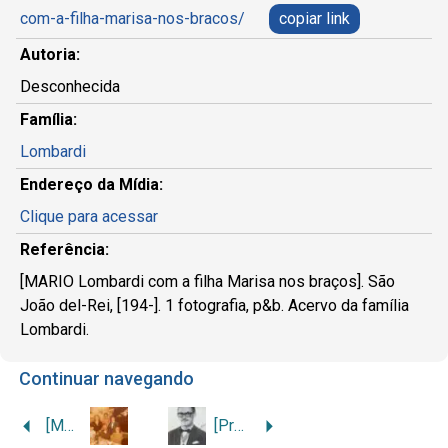
com-a-filha-marisa-nos-bracos/
copiar link
Autoria:
Desconhecida
Família:
Lombardi
Endereço da Mídia:
Clique para acessar
Referência:
[MARIO Lombardi com a filha Marisa nos braços]. São
João del-Rei, [194-]. 1 fotografia, p&b. Acervo da família
Lombardi.
Continuar navegando
[Mario Lombardi na residência de familiares, em Roma]
[Prefeito Mário Lombardi com Medalha da Inconfidência Mineira]