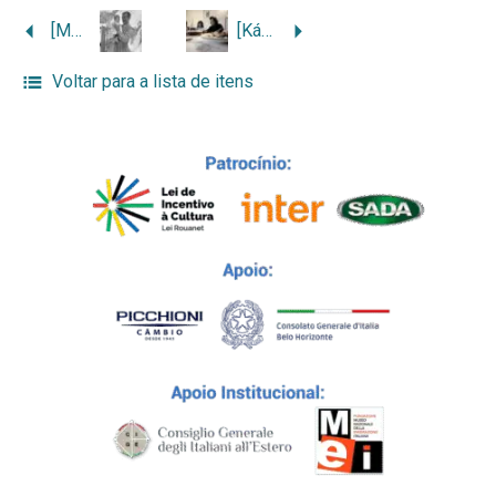
[Mario Lombardi com a filha Marisa nos braços]
[Kátia Lombardi e os tios-avós Ennio e Ida, em Buonabitacolo]
Voltar para a lista de itens