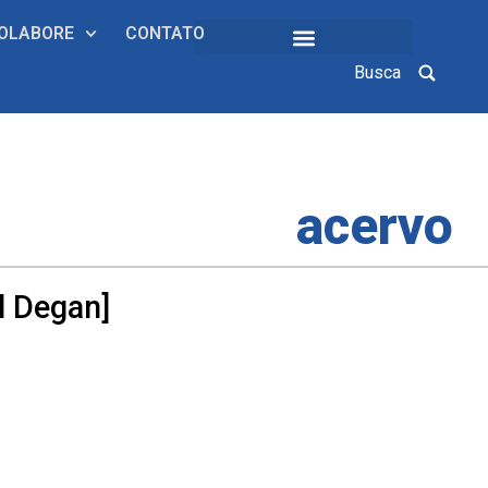
OLABORE
CONTATO
Busca
COLEÇÕES INSTITUCIONAIS
acervo
l Degan]