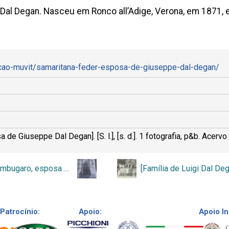
Dal Degan. Nasceu em Ronco all’Adige, Verona, em 1871, e
ecao-muvit/samaritana-feder-esposa-de-giuseppe-dal-degan/
 Giuseppe Dal Degan]. [S. l.], [s. d.]. 1 fotografia, p&b. Acervo
[Maria Sambugaro, esposa de Giovanni Battista Dal Degan]
[Família de Luigi Dal De
Patrocínio:
Apoio:
Apoio In